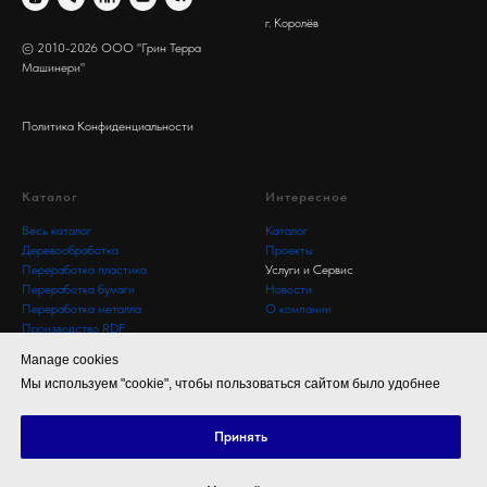
г. Королёв
© 2010-2026 ООО "Грин Терра
Машинери"
Политика Конфиденциальности
Каталог
Интересное
Весь каталог
Каталог
Деревообработка
Проекты
Переработка пластика
Услуги и Сервис
Переработка бумаги
Новости
Переработка металла
О компании
Производство RDF
Комплексные решения
Manage cookies
Мы используем "cookie", чтобы пользоваться сайтом было удобнее
Принять
Tilda
Made on