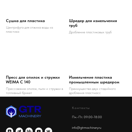
Сушка для пластика
Шредер для измельчения
труб
Центрифуга для отжима воды из
пластика
Дробление пластиковых труб
Пресс для опилок и стружки
Измельчение пластика
WEIMA C 140
промышленным шредером
Прессование опилок, пыли и стружки в
Преимущества двух стадийного
топливный брикет
дробления пластмасс
Контакты
Пн.-Пт. 09:00-18:00
info@gtrmachinery.ru