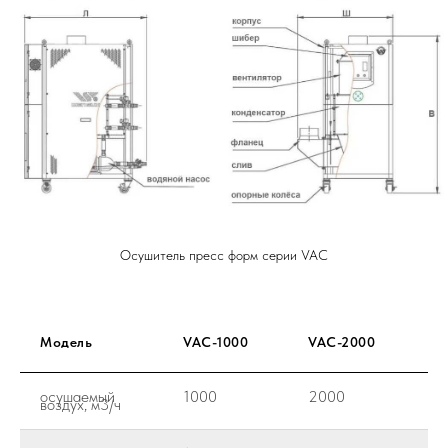
Осушитель пресс форм серии VAC
Модель
VAC-1000
VAC-2000
VA
осушаемый
1000
2000
30
воздух, м3/ч