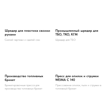
Шредер для пластика своими
Промышленный шредер для
руками
ТБО, ТКО, КГМ
Скачай чертежи и сделай сам
Шредер для ТБО
Производство топливных
Пресс для опилок и стружки
брикет
WEIMA C 140
Брикетировочные пресса для
Прессование опилок, пыли и стружки в
производства топливных брикет
топливный брикет