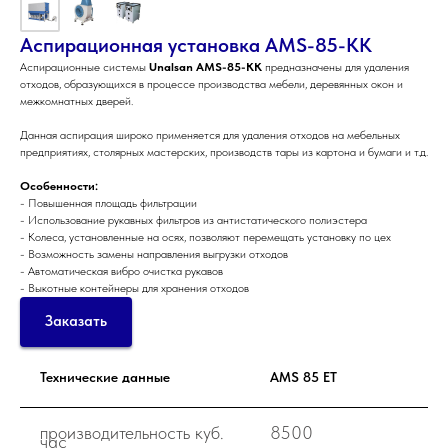
Аспирационная установка AMS-85-KK
Аспирационные системы
Unalsan AMS-85-KK
предназначены для удаления
отходов, образующихся в процессе производства мебели, деревянных окон и
межкомнатных дверей.
Данная аспирация широко применяется для удаления отходов на мебельных
предприятиях, столярных мастерских, производств тары из картона и бумаги и т.д.
Особенности:
- Повышенная площадь фильтрации
- Использование рукавных фильтров из антистатического полиэстера
- Колеса, установленные на осях, позволяют перемещать установку по цех
- Возможность замены направления выгрузки отходов
- Автоматическая вибро очистка рукавов
- Выкотные контейнеры для хранения отходов
Заказать
Технические данные
AMS 85 ET
производительность куб.
8500
час